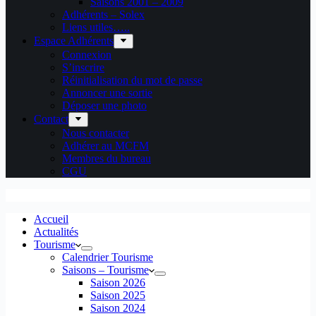
Saisons 2001 – 2009
Adhérents – Solex
Liens utiles…..
Espace Adhérents
Connexion
S’inscrire
Réinitialisation du mot de passe
Annoncer une sortie
Déposer une photo
Contact
Nous contacter
Adhérer au MCFM
Membres du bureau
CGU
Accueil
Actualités
Tourisme
Calendrier Tourisme
Saisons – Tourisme
Saison 2026
Saison 2025
Saison 2024