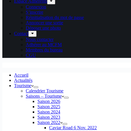
Espace Adhérents
Connexion
S’inscrire
Réinitialisation du mot de passe
Annoncer une sortie
Déposer une photo
Contact
Nous contacter
Adhérer au MCFM
Membres du bureau
CGU
Accueil
Actualités
Tourisme
Calendrier Tourisme
Saisons – Tourisme
Saison 2026
Saison 2025
Saison 2024
Saison 2023
Saison 2022
Caviar Road 6 Nov. 2022