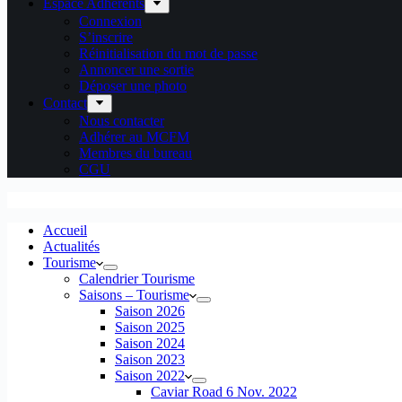
Espace Adhérents
Connexion
S’inscrire
Réinitialisation du mot de passe
Annoncer une sortie
Déposer une photo
Contact
Nous contacter
Adhérer au MCFM
Membres du bureau
CGU
Accueil
Actualités
Tourisme
Calendrier Tourisme
Saisons – Tourisme
Saison 2026
Saison 2025
Saison 2024
Saison 2023
Saison 2022
Caviar Road 6 Nov. 2022