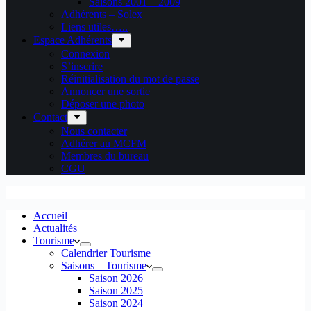
Saisons 2001 – 2009
Adhérents – Solex
Liens utiles…..
Espace Adhérents
Connexion
S’inscrire
Réinitialisation du mot de passe
Annoncer une sortie
Déposer une photo
Contact
Nous contacter
Adhérer au MCFM
Membres du bureau
CGU
Accueil
Actualités
Tourisme
Calendrier Tourisme
Saisons – Tourisme
Saison 2026
Saison 2025
Saison 2024