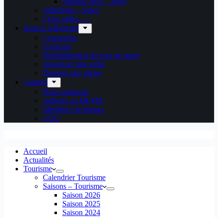
Saisons 2001 – 2009
Adhérents – Solex
Liens utiles…..
Espace Adhérents
Connexion
S’inscrire
Réinitialisation du mot de passe
Annoncer une sortie
Déposer une photo
Contact
Nous contacter
Adhérer au MCFM
Membres du bureau
CGU
Accueil
Actualités
Tourisme
Calendrier Tourisme
Saisons – Tourisme
Saison 2026
Saison 2025
Saison 2024