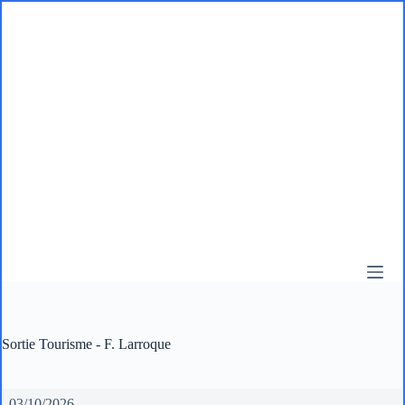
Passer
au
contenu
Sortie Tourisme - F. Larroque
Sortie
03/10/2026