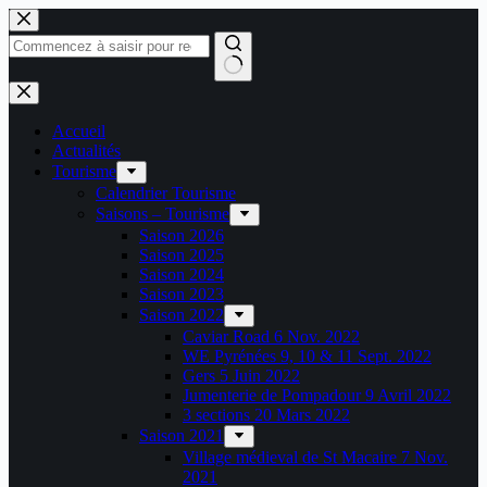
Passer
au
contenu
Aucun
résultat
Accueil
Actualités
Tourisme
Calendrier Tourisme
Saisons – Tourisme
Saison 2026
Saison 2025
Saison 2024
Saison 2023
Saison 2022
Caviar Road 6 Nov. 2022
WE Pyrénées 9, 10 & 11 Sept. 2022
Gers 5 Juin 2022
Jumenterie de Pompadour 9 Avril 2022
3 sections 20 Mars 2022
Saison 2021
Village médieval de St Macaire 7 Nov.
2021