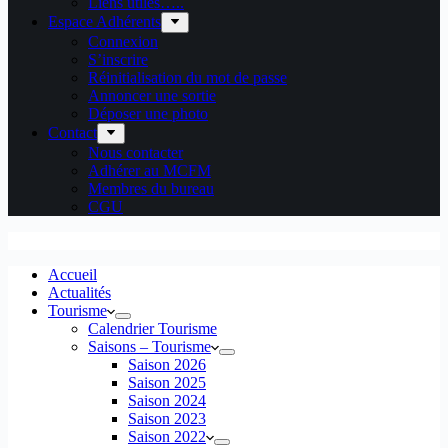
Liens utiles…..
Espace Adhérents
Connexion
S’inscrire
Réinitialisation du mot de passe
Annoncer une sortie
Déposer une photo
Contact
Nous contacter
Adhérer au MCFM
Membres du bureau
CGU
Accueil
Actualités
Tourisme
Calendrier Tourisme
Saisons – Tourisme
Saison 2026
Saison 2025
Saison 2024
Saison 2023
Saison 2022