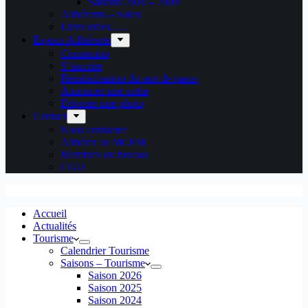
Saisons 2001 – 2009
Adhérents – Solex
Liens utiles…..
Espace Adhérents
Connexion
S’inscrire
Réinitialisation du mot de passe
Annoncer une sortie
Déposer une photo
Contact
Nous contacter
Adhérer au MCFM
Membres du bureau
CGU
Accueil
Actualités
Tourisme
Calendrier Tourisme
Saisons – Tourisme
Saison 2026
Saison 2025
Saison 2024