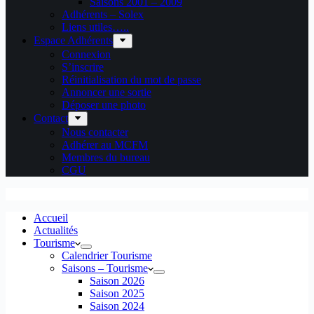
Saisons 2001 – 2009
Adhérents – Solex
Liens utiles…..
Espace Adhérents
Connexion
S’inscrire
Réinitialisation du mot de passe
Annoncer une sortie
Déposer une photo
Contact
Nous contacter
Adhérer au MCFM
Membres du bureau
CGU
Accueil
Actualités
Tourisme
Calendrier Tourisme
Saisons – Tourisme
Saison 2026
Saison 2025
Saison 2024